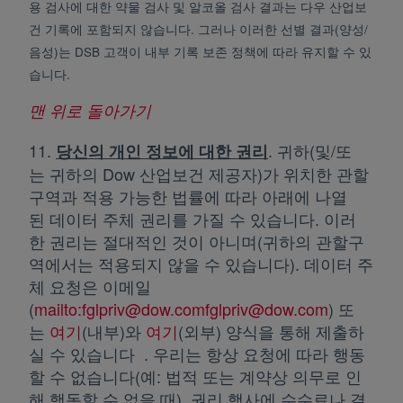
용 검사에 대한 약물 검사 및 알코올 검사 결과는 다우 산업보
건 기록에 포함되지 않습니다. 그러나 이러한 선별 결과(양성/
음성)는 DSB 고객이 내부 기록 보존 정책에 따라 유지할 수 있
습니다.
맨 위로 돌아가기
11.
. 귀하(및/또
당신의 개인 정보에 대한
권리
는 귀하의 Dow 산업보건 제공자)가 위치한 관할
구역과 적용 가능한 법률에 따라 아래에 나열
된 데이터 주체 권리를 가질 수 있습니다. 이러
한 권리는 절대적인 것이 아니며(귀하의 관할구
역에서는 적용되지 않을 수 있습니다). 데이터 주
체 요청은 이메일
(
mailto:fglpriv@dow.comfglpriv@dow.com
새 탭에서
) 또
는
여기
새 탭에서 열림
(내부)와
여기
새 탭에서 열림
(외부) 양식을 통해 제출하
실 수 있습니다 . 우리는 항상 요청에 따라 행동
할 수 없습니다(예: 법적 또는 계약상 의무로 인
해 행동할 수 없을 때). 권리 행사에 수수료나 결