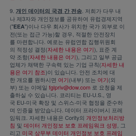
9.
. 저희가 다우 내
개인 데이터의 국경 간
전송
나 제3자와 개인정보를 공유하여 유럽경제지역
("
")이나 다우 회사가 위치한 국가 외부로 이
EEA
전(또는 접근 가능)할 경우, 적절한 안전장치
를 마련합니다. 예로는 유럽연합 집행위원회
의 적정성 결정(
자세한 내용은 여기
새 탭에서 열림
), 표준 계
약 조항(
자세한 내용은 여기
새 탭에서 열림
), 그리고 일부 공급
업체가 채택한 구속력 있는 기업 규칙(
자세한 내
용은 여기 참조
새 탭에서 열림
)이 있습니다. 안전 조치에 대
한 개요를 원하시면
여기
새 탭에서 열림
(내부) 또는
여기
새 탭에서 
(외
부) 또는 이메일
fglpriv@dow.com
로 요청을 제
출하실 수 있습니다. 코리티는 EU-U.S., 영
국 EU-미국 확장 및 스위스-미국 협정을 준수하
며 인증을 받았습니다. 데이터 프라이버시 프레
임워크. 자세한 내용은 Cority의
개인정보처리방
침
새 탭에서 열림
및
데이터 개인정보 보호 프레임워크 성명
새 탭에
, 그
리고
미국 상무부 데이터 개인정보 보호 프레임