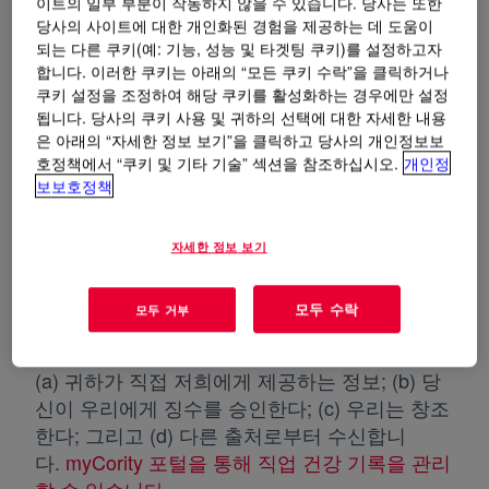
이트의 일부 부분이 작동하지 않을 수 있습니다. 당사는 또한
한 차이를 다루거나 설명하려 하지 않습니다. 우
당사의 사이트에 대한 개인화된 경험을 제공하는 데 도움이
리는 Dow 산업보건 및 OH 직원과 업무 책임
되는 다른 쿠키(예: 기능, 성능 및 타겟팅 쿠키)를 설정하고자
의 일환으로 귀하의 개인 데이터에 접근할 권한
합니다. 이러한 쿠키는 아래의 “모든 쿠키 수락”을 클릭하거나
을 부여받은 모든 이들에게, 이 정책, 적용 법
쿠키 설정을 조정하여 해당 쿠키를 활성화하는 경우에만 설정
률 및 기밀 유지 의무에 따라 귀하의 개인 데이터
됩니다. 당사의 쿠키 사용 및 귀하의 선택에 대한 자세한 내용
은 아래의 “자세한 정보 보기”을 클릭하고 당사의 개인정보보
를 기밀로 취급할 것을 요구합니다. 저희는 서비
호정책에서 “쿠키 및 기타 기술” 섹션을 참조하십시오.
개인정
스 제공자에게 귀하의 개인정보의 프라이버시
보보호정책
와 보안을 유지할 것을 요구합니다.
맨 위로 돌아가기
자세한 정보 보기
3.
. OHM
S는 다우 산업보건이 귀하의 산
OHMS
모두 수락
모두 거부
업 건강 데이터("귀하의 산업 건강 기록")를 저장
하기 위한 기록 시스템으로, 다음을 포함합니다:
(a) 귀하가 직접 저희에게 제공하는 정보; (b) 당
신이 우리에게 징수를 승인한다; (c) 우리는 창조
한다; 그리고 (d) 다른 출처로부터 수신합니
다.
myCority 포털을 통해 직업 건강 기록을 관리