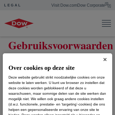
LEGAL
Visit Dow.com
Dow Corporate
Dow Legal
Gebruiksvoorwaarden
Gebruiksvoorwaarden
LET OP: Hoewel de informatie en
aanbevelingen op deze internetsite (hierna
Over cookies op deze site
"Informatie" genoemd) te goeder trouw worden
Deze website gebruikt strikt noodzakelijke cookies om onze
voorgelegd en verondersteld worden correct te
website te laten werken. U kunt uw browser zo instellen dat
zijn, geeft The Dow Chemical Company geen
deze cookies worden geblokkeerd of dat deze u
verklaringen of garanties over de volledigheid of
waarschuwen, maar sommige delen van de site werken dan
juistheid van de Informatie.
mogelijk niet. We willen ook graag andere cookies instellen
(d.w.z. functionele, prestatie- en ‘targeting’-cookies) die ons
helpen een gepersonaliseerde ervaring van onze site te
Informatie wordt verstrekt op voorwaarde dat de
bieden. Deze worden alleen ingesteld als u hieronder op