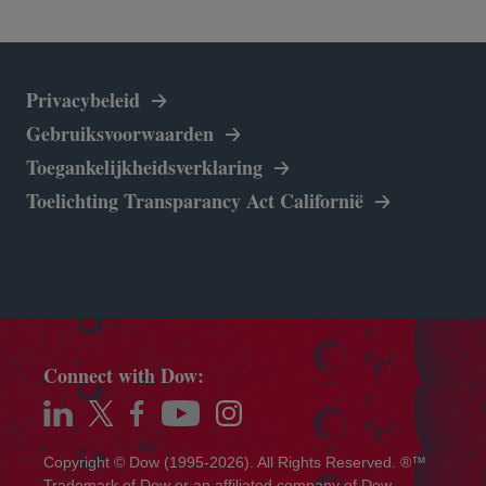
Privacybeleid
Gebruiksvoorwaarden
Toegankelijkheidsverklaring
Toelichting Transparancy Act Californië
Connect with Dow:
opens in a new tab
opens in a new tab
opens in a new tab
opens in a new tab
opens in a new tab
Copyright © Dow (1995-2026). All Rights Reserved. ®™
Trademark of Dow or an affiliated company of Dow