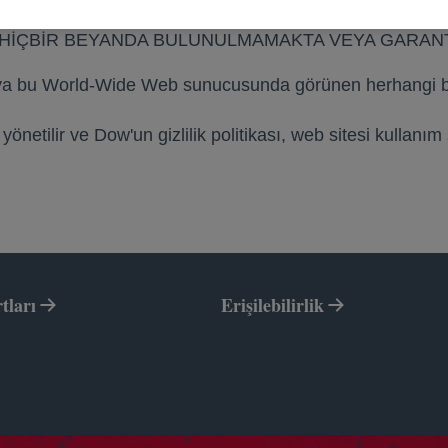
UĞU ÜRÜN BAĞLAMINDA TİCARETE ELVERİŞLİLİK, B
Nİ HİÇBİR BEYANDA BULUNULMAMAKTA VEYA GARAN
a bu World-Wide Web sunucusunda görünen herhangi bi
le yönetilir ve Dow'un gizlilik politikası, web sitesi kullanım
tları
Erişilebilirlik