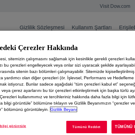
Visit Dow.com
Gizlilik Sözleşmesi
Kullanım Şartları
Erişileb
Kullanım Şartları
tedeki Çerezler Hakkında
esi, sitemizin çalışmasını sağlamak için kesinlikle gerekli çerezleri kulla
riler (bundan sonra “Bilgi”) iyi niyetli ve doğru olduğun
zı bu çerezleri engelleyecek veya onlar sizi uyaracak şekilde ayarlayabil
u olması bakımından hiçbir beyanda bulunmamakta veya
asında sitenin bazı bölümleri çalışmayabilir. Sitemizde kişiselleştirilmi
 yardımcı olan diğer çerezleri (ör. İşlevsel, Performans ve Hedefleme 
 kendi amaçlarına uygunluğu bakımından kendi tespitlerin
mak istiyoruz. Bunlar sadece aşağıdaki “tüm çerezleri kabul et” seçene
içbir durumda bilginin veya Bilginin atıfta bulunduğu 
z veya çerez ayarlarını bu tür çerezleri etkinleştirmek için başka türlü a
elikteki zarardan sorumlu olmayacaktır.
 Çerezleri kullanımımız ve tercihleriniz hakkında daha fazla bilgi için lüt
a bilgi görüntüle” bölümüne tıklayın ve Gizlilik Beyanımızın “çerezler ve
er” bölümünü görüntüleyin.
Gizlilik Beyanı
rünü, prosesi, ekipmanı veya formülasyonu herhangi bir pa
pany bununla ilgili kullanımın herhangi bir patenti ih
 vermemektedir.
bilgi görüntüle
TÜMÜNÜ 
Tümünü Reddet