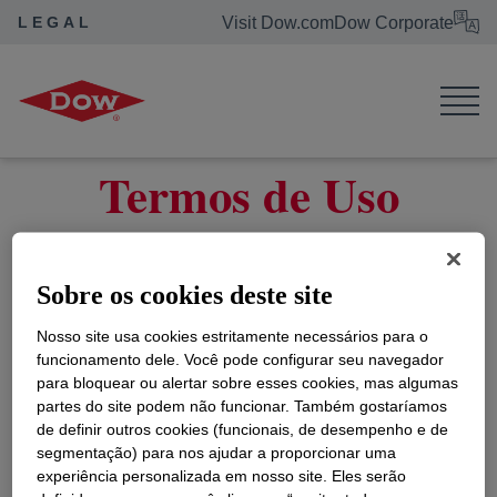
LEGAL
Visit Dow.com
Dow Corporate
Dow Legal
Termos de Uso
Termos de Uso
AVISO: Embora as informações e
recomendações contidas neste site da Internet
Sobre os cookies deste site
(daqui em diante denominadas “Informações”)
Nosso site usa cookies estritamente necessários para o
sejam prestadas de boa fé e consideradas
funcionamento dele. Você pode configurar seu navegador
corretas, a The Dow Chemical Company não
para bloquear ou alertar sobre esses cookies, mas algumas
oferece nenhuma representação ou garantia
partes do site podem não funcionar. Também gostaríamos
quanto à sua integridade e exatidão.
de definir outros cookies (funcionais, de desempenho e de
segmentação) para nos ajudar a proporcionar uma
As informações são fornecidas sob a condição
experiência personalizada em nosso site. Eles serão