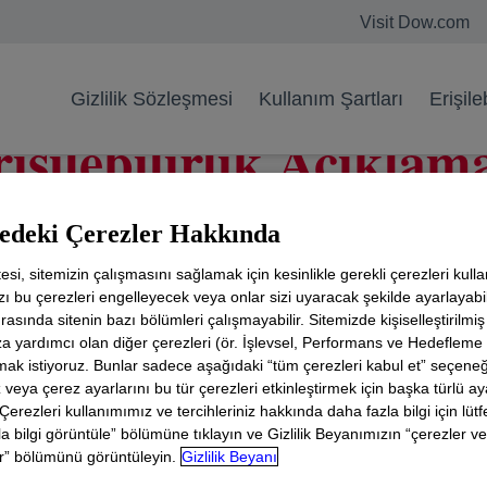
Visit Dow.com
Gizlilik Sözleşmesi
Kullanım Şartları
Erişileb
işilebilirlik Açıklam
tedeki Çerezler Hakkında
ksızın, web sitemizin tüm insanlar taraf
getirilmesine kararlıdır.
esi, sitemizin çalışmasını sağlamak için kesinlikle gerekli çerezleri kulla
zı bu çerezleri engelleyecek veya onlar sizi uyaracak şekilde ayarlayabil
asında sitenin bazı bölümleri çalışmayabilir. Sitemizde kişiselleştirilmi
mak için yardımcı teknoloji
 yardımcı olan diğer çerezleri (ör. İşlevsel, Performans ve Hedefleme 
mak istiyoruz. Bunlar sadece aşağıdaki “tüm çerezleri kabul et” seçene
z veya çerez ayarlarını bu tür çerezleri etkinleştirmek için başka türlü a
makine okuması yapan cihazlardan erişilebilir olmasına 
 Çerezleri kullanımımız ve tercihleriniz hakkında daha fazla bilgi için lüt
iyi yenilemeye ve/veya yükseltmeye yönelik girişimlerim
a bilgi görüntüle” bölümüne tıklayın ve Gizlilik Beyanımızın “çerezler ve
er” bölümünü görüntüleyin.
Gizlilik Beyanı
oluşturulmuştur. Web sitemize erişimi en üst düzeye çıkarmak