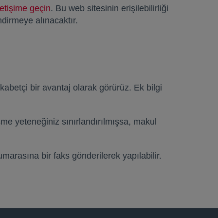
letişime geçin
opens in a new tab
. Bu web sitesinin erişilebilirliği
endirmeye alınacaktır.
kabetçi bir avantaj olarak görürüz. Ek bilgi
me yeteneğiniz sınırlandırılmışsa, makul
rasına bir faks gönderilerek yapılabilir.