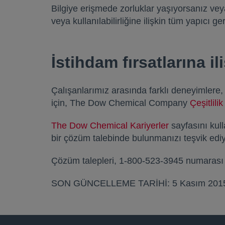
Bilgiye erişmede zorluklar yaşıyorsanız veya
veya kullanılabilirliğine ilişkin tüm yapıcı g
İstihdam fırsatlarına ili
Çalışanlarımız arasında farklı deneyimlere, 
için, The Dow Chemical Company
Çeşitlili
The Dow Chemical Kariyerler
opens in a ne
sayfasını kul
bir çözüm talebinde bulunmanızı teşvik edi
Çözüm talepleri, 1-800-523-3945 numarası a
SON GÜNCELLEME TARİHİ: 5 Kasım 201